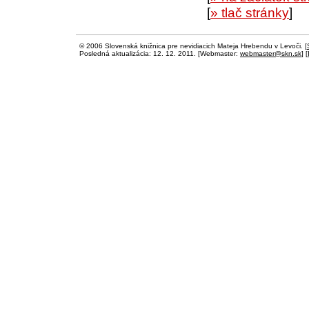
[
» tlač stránky
]
© 2006 Slovenská knižnica pre nevidiacich Mateja Hrebendu v Levoči. [
Posledná aktualizácia: 12. 12. 2011. [Webmaster:
webmaster@skn.sk
] [