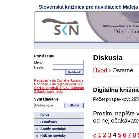
Slovenská knižnica pre nevidiacich Matej
Prejdi na hlavný obsah
Prejdi na navigačné menu
Diskusia
Prihlásenie
Meno:
Heslo:
Úvod
› Ostatné
Registrácia do Digitálnej knižnice
Registrácia do digitálnej knižnice
SKN a na portál RTVS - Dokorán
Digitálna knižni
Zabudol som heslo
Počet príspevkov: 285
Vyhľadávanie
Prosím, napíšte 
Úvod
od nej očakávate,
O knižnici
Archív noviniek
«
1
2
3
4
5
6
7
8
Knižné novinky