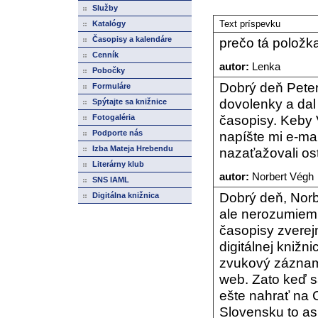
Služby
Text príspevku
Katalógy
Časopisy a kalendáre
prečo tá položk
Cenník
autor:
Lenka
Pobočky
Dobrý deň Peter,
Formuláre
dovolenky a da
Spýtajte sa knižnice
časopisy. Keby 
Fotogaléria
Podporte nás
napíšte mi e-ma
Izba Mateja Hrebendu
nazaťažovali os
Literárny klub
autor:
Norbert Végh
SNS IAML
Dobrý deň, Norb
Digitálna knižnica
ale nerozumiem,
časopisy zverej
digitálnej knižn
zvukový záznam 
web. Zato keď s
ešte nahrať na 
Slovensku to asi