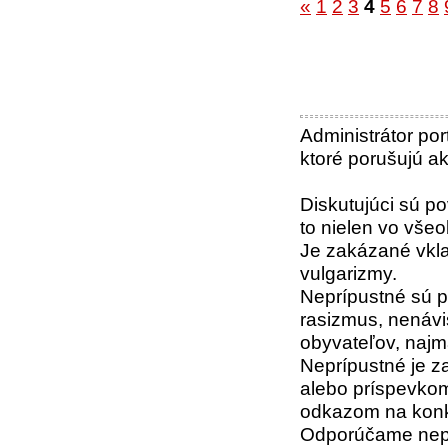
«
1
2
3
4
5
6
7
8
Administrátor po
ktoré porušujú a
Diskutujúci sú po
to nielen vo všeo
Je zakázané vkla
vulgarizmy.
Neprípustné sú p
rasizmus, nenáv
obyvateľov, naj
Neprípustné je z
alebo príspevko
odkazom na konk
Odporúčame nepí