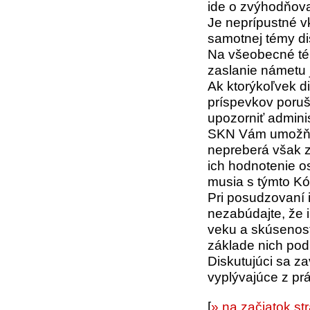
ide o zvýhodňova
Je neprípustné vk
samotnej témy di
Na všeobecné tém
zaslanie námetu j
Ak ktorýkoľvek di
príspevkov poruš
upozorniť admini
SKN Vám umožňuj
nepreberá však 
ich hodnotenie o
musia s týmto Kó
Pri posudzovaní 
nezabúdajte, že 
veku a skúsenost
základe nich pod
Diskutujúci sa z
vyplývajúce z pr
[
» na začiatok st