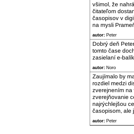
všimol, že nahr
čitateľom dosta
časopisov v digi
na mysli Prameň
autor:
Peter
Dobrý deň Peter,
tomto čase doc
zasielaní e-balí
autor:
Noro
Zaujímalo by ma
rozdiel medzi d
zverejnením na 
zverejňovanie 
najrýchlejšou ce
časopisom, ale 
autor:
Peter