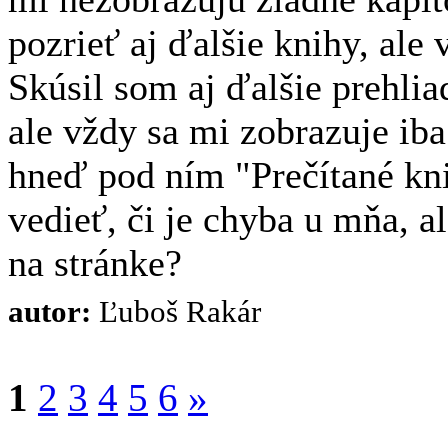
pozrieť aj ďalšie knihy, ale
Skúsil som aj ďalšie prehlia
ale vždy sa mi zobrazuje ib
hneď pod ním "Prečítané kn
vedieť, či je chyba u mňa, a
na stránke?
autor:
Ľuboš Rakár
1
2
3
4
5
6
»