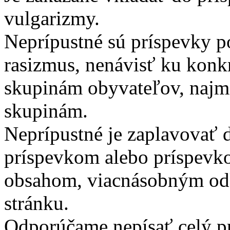
vulgarizmy.
Neprípustné sú príspevky po
rasizmus, nenávisť ku kon
skupinám obyvateľov, najm
skupinám.
Neprípustné je zaplavovať d
príspevkom alebo príspevk
obsahom, viacnásobným od
stránku.
Odporúčame nepísať celý p