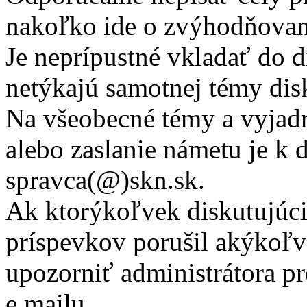
nakoľko ide o zvýhodňovani
Je neprípustné vkladať do di
netýkajú samotnej témy dis
Na všeobecné témy a vyjadre
alebo zaslanie námetu je k d
spravca(@)skn.sk.
Ak ktorýkoľvek diskutujúci
príspevkov porušil akýkoľ
upozorniť administrátora p
e.mailu.