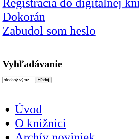
Registrácia do digitálnej k
Dokorán
Zabudol som heslo
Vyhľadávanie
Úvod
O knižnici
Archív noviniek