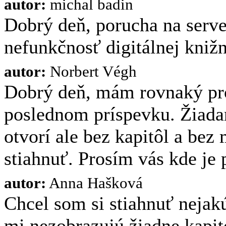
autor:
michal badin
Dobrý deň, porucha na serve
nefunkčnosť digitálnej knižn
autor:
Norbert Végh
Dobrý deň, mám rovnaký pr
poslednom príspevku. Žiadan
otvorí ale bez kapitôl a bez
stiahnuť. Prosím vás kde j
autor:
Anna Hašková
Chcel som si stiahnuť nejakú
mi nezobrazujú žiadne kapit