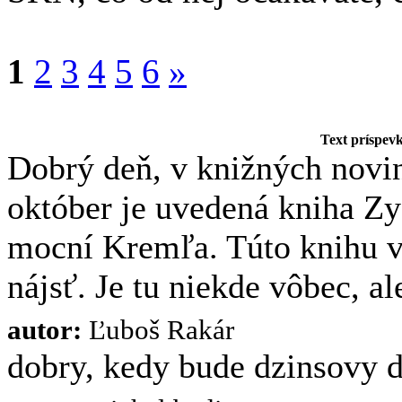
1
2
3
4
5
6
»
Text príspev
Dobrý deň, v knižných novi
október je uvedená kniha Zy
mocní Kremľa. Túto knihu 
nájsť. Je tu niekde vôbec, a
autor:
Ľuboš Rakár
dobry, kedy bude dzinsovy d