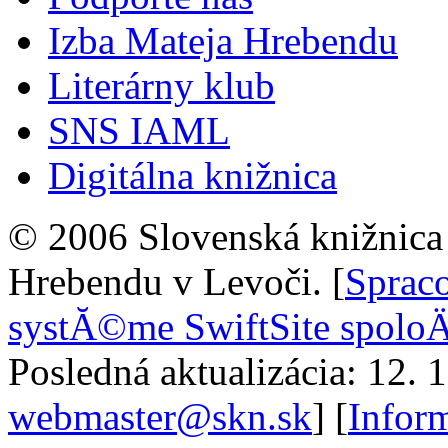
Izba Mateja Hrebendu
Literárny klub
SNS IAML
Digitálna knižnica
© 2006 Slovenská knižnica 
Hrebendu v Levoči. [
Sprac
systĂ©me SwiftSite spolo
Posledná aktualizácia: 12. 
webmaster@skn.sk
] [
Inform