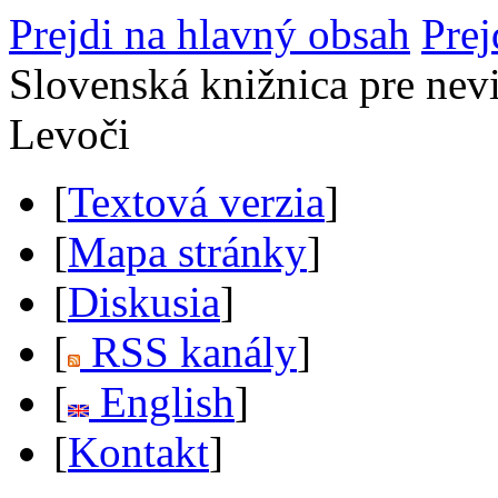
Prejdi na hlavný obsah
Prej
Slovenská knižnica pre nev
Levoči
[
Textová verzia
]
[
Mapa stránky
]
[
Diskusia
]
[
RSS kanály
]
[
English
]
[
Kontakt
]