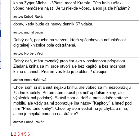
kniha Zygar Michail - Všetci mocní Kremľa. Túto knihu však
vôbec nemôžem nájsť. Je tu niekde vôbec, alebo ja zle hľadám?
autor:
Ľuboš Rakár
dobry, kedy bude dzinsovy dennik 6? vdaka.
autor:
michal badin
Dobrý deň, porucha na serveri, ktorá spôsobovala nefunkčnosť
digitálnej knižnice bola odstránená.
autor:
Norbert Végh
Dobrý deň, mám rovnaký problém ako v poslednom príspevku.
Žiadaná kniha sa mi síce otvorí ale bez kapitôl a bez možnosti
knihu stiahnuť. Prosím vás kde je problém? ďakujem
autor:
Anna Hašková
Chcel som si stiahnuť nejakú knihu, ale vôbec sa mi nezobrazujú
žiadne kapitoly. Potom som skúsil pozrieť aj ďalšie knihy, ale
výsledok bol podobný. Skúsil som aj ďalšie prehliadače vrátane
mobilu, ale vždy sa mi zobrazuje iba názov "Kapitoly" a hneď pod
ním "Prečítané knihy". Chcel by som vedieť, či je chyba u mňa,
alebo je nejaká porucha na stránke?
autor:
Ľuboš Rakár
1
2
3
4
5
6
»