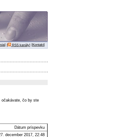
sia
]
[
Kontakt
]
[
RSS kanály
]
j očakávate, čo by ste
Dátum príspevku
27. december 2017, 22:48