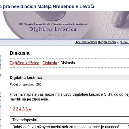
a pre nevidiacich Mateja Hrebendu v Levoči
[
Textová verzia
]
[
Mapa stránky
]
[
Disku
Diskusia
Digitálna knižnica
›
Diskusia
› Diskusia
e
Digitálna knižnica
Počet príspevkov: 285
Prosím, napíšte váš názor na služby Digitálnej knižnice SKN, čo od ne
navrhli na jej zlepšenie.
1
2
3
4
5
6
»
Text príspevku
Dobrý deň, v knižných novinkách za mesiac október je uvedená