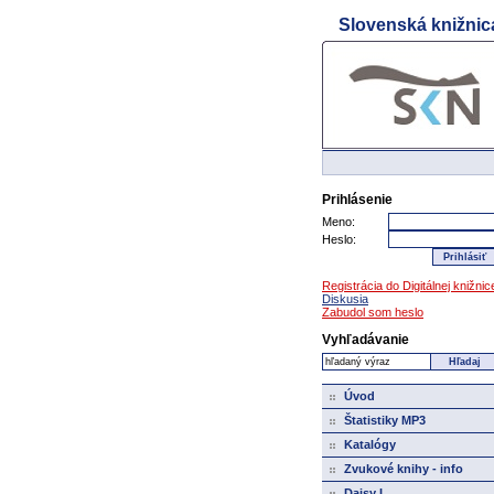
Slovenská knižnic
Prejdi na hlavný obsah
Prejdi na navigačné menu
Prihlásenie
Meno:
Heslo:
Registrácia do Digitálnej knižnic
Diskusia
Zabudol som heslo
Vyhľadávanie
Úvod
Štatistiky MP3
Katalógy
Zvukové knihy - info
Daisy I.