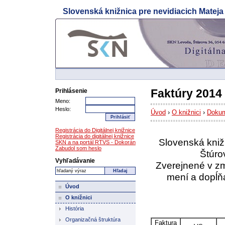
Slovenská knižnica pre nevidiacich Matej
Prejdi na hlavný obsah
Prejdi na navigačné menu
Faktúry 2014
Prihlásenie
Meno:
Heslo:
Úvod
›
O knižnici
›
Doku
Registrácia do Digitálnej knižnice
Registrácia do digitálnej knižnice
Slovenská kniž
SKN a na portál RTVS - Dokorán
Zabudol som heslo
Štúro
Vyhľadávanie
Zverejnené v zm
mení a dopĺň
Úvod
O knižnici
História
Organizačná štruktúra
Faktura