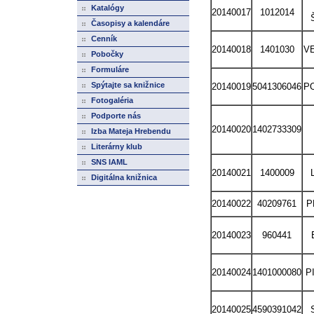
Katalógy
20140017
1012014
Časopisy a kalendáre
Cenník
20140018
1401030
VE
Pobočky
Formuláre
Spýtajte sa knižnice
20140019
5041306046
PO
Fotogaléria
Podporte nás
20140020
1402733309
Izba Mateja Hrebendu
Literárny klub
SNS IAML
20140021
1400009
Digitálna knižnica
20140022
40209761
P
20140023
960441
20140024
1401000080
P
20140025
4590391042