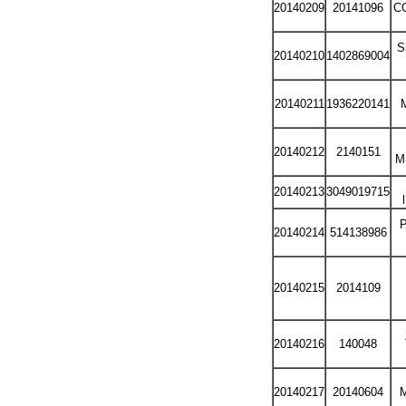
20140209
20141096
CO
S
20140210
1402869004
20140211
1936220141
20140212
2140151
M
20140213
3049019715
20140214
514138986
20140215
2014109
20140216
140048
20140217
20140604
M