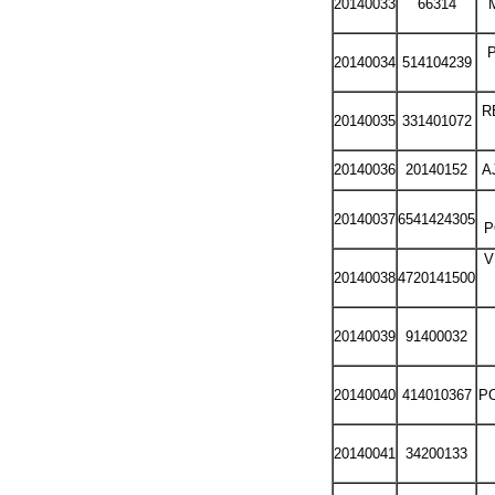
20140033
66314
20140034
514104239
R
20140035
331401072
20140036
20140152
A
20140037
6541424305
P
V
20140038
4720141500
20140039
91400032
20140040
414010367
PO
20140041
34200133