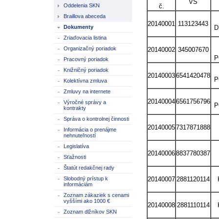
VS
č.
Oddelenia SKN
Braillova abeceda
20140001
113123443
D
Dokumenty
Zriaďovacia listina
Organizačný poriadok
20140002
345007670
P
Pracovný poriadok
Knižničný poriadok
20140003
6541420478
P
Kolektívna zmluva
Zmluvy na internete
20140004
6561756796
Výročné správy a
P
kontrakty
Správa o kontrolnej činnosti
20140005
7317871888
Informácia o prenájme
nehnuteľností
Legislatíva
20140006
8837780387
Sťažnosti
Štatút redakčnej rady
20140007
2881120114
Slobodný prístup k
informáciám
Zoznam zákaziek s cenami
vyššími ako 1000 €
20140008
2881110114
Zoznam dlžníkov SKN