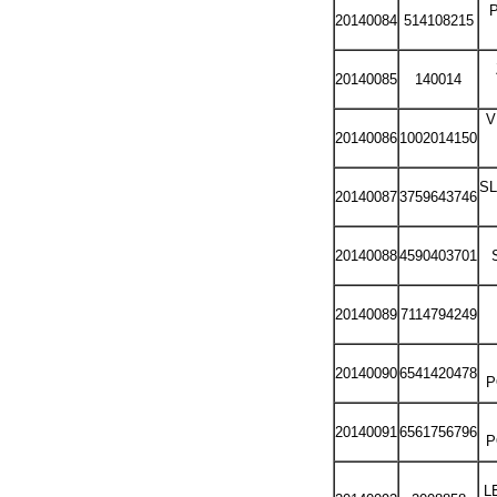
20140084
514108215
20140085
140014
V
20140086
1002014150
S
20140087
3759643746
20140088
4590403701
20140089
7114794249
20140090
6541420478
P
20140091
6561756796
P
L