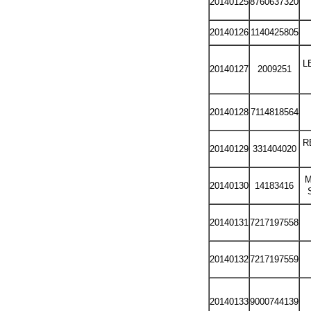
20140125
8760637320
20140126
1140425805
L
20140127
2009251
20140128
7114818564
R
20140129
331404020
M
20140130
14183416
20140131
7217197558
20140132
7217197559
20140133
9000744139