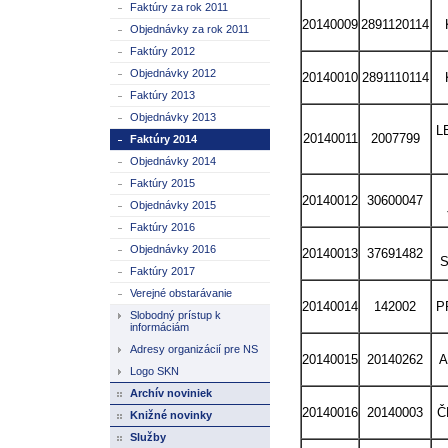
Faktúry za rok 2011
20140009
2891120114
Objednávky za rok 2011
Faktúry 2012
Objednávky 2012
20140010
2891110114
Faktúry 2013
Objednávky 2013
L
20140011
2007799
Faktúry 2014
Objednávky 2014
Faktúry 2015
20140012
30600047
Objednávky 2015
Faktúry 2016
Objednávky 2016
20140013
37691482
S
Faktúry 2017
Verejné obstarávanie
20140014
142002
P
Slobodný prístup k
informáciám
Adresy organizácií pre NS
20140015
20140262
A
Logo SKN
Archív noviniek
20140016
20140003
Č
Knižné novinky
Služby