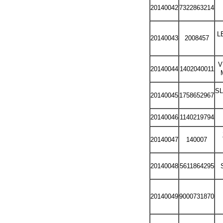
20140042
7322863214
L
20140043
2008457
V
20140044
1402040011
S
20140045
1758652967
20140046
1140219794
20140047
140007
20140048
5611864295
20140049
9000731870