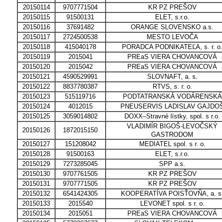
20150114
9707771504
KR PZ PREŠOV
20150115
91500131
ELET, s.r.o.
20150116
37691482
ORANGE SLOVENSKO a.s.
20150117
2724500538
MESTO LEVOČA
20150118
415040178
PORADCA PODNIKATEĽA, s. r. o
20150119
2015041
PREaS VIERA CHOVANCOVÁ
20150120
2015042
PREaS VIERA CHOVANCOVÁ
20150121
4590529991
SLOVNAFT, a. s.
20150122
8837780387
RTVS, s. r. o.
20150123
515119716
PODTATRANSKÁ VODÁRENSKÁ
20150124
4012015
PNEUSERVIS LADISLAV GAJDO
20150125
3059014802
DOXX–Stravné lístky, spol. s r.o.
VLADIMÍR BIGOŠ-LEVOČSKÝ
20150126
1872015150
GASTRODOM
20150127
151208042
MEDIATEL spol. s r. o.
20150128
91500163
ELET, s.r.o.
20150129
7273285045
SPP a.s.
20150130
9707761505
KR PZ PREŠOV
20150131
9707771505
KR PZ PREŠOV
20150132
6541424305
KOOPERATÍVA POISŤOVŇA, a. s
20150133
2015540
LEVONET spol. s r. o.
20150134
2015051
PREaS VIERA CHOVANCOVÁ