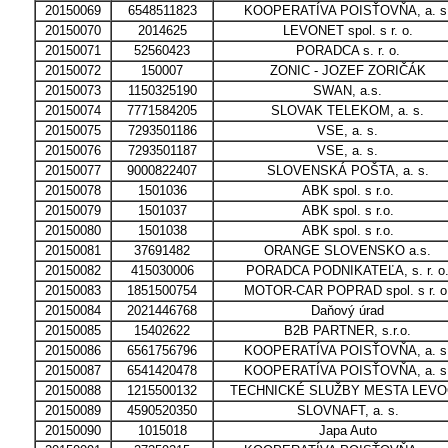
20150069
6548511823
KOOPERATÍVA POISŤOVŇA, a. s
20150070
2014625
LEVONET spol. s r. o.
20150071
52560423
PORADCA s. r. o.
20150072
150007
ZONIC - JOZEF ZORIČÁK
20150073
1150325190
SWAN, a.s.
20150074
7771584205
SLOVAK TELEKOM, a. s.
20150075
7293501186
VSE, a. s.
20150076
7293501187
VSE, a. s.
20150077
9000822407
SLOVENSKÁ POŠTA, a. s.
20150078
1501036
ABK spol. s r.o.
20150079
1501037
ABK spol. s r.o.
20150080
1501038
ABK spol. s r.o.
20150081
37691482
ORANGE SLOVENSKO a.s.
20150082
415030006
PORADCA PODNIKATEĽA, s. r. o
20150083
1851500754
MOTOR-CAR POPRAD spol. s r. o
20150084
2021446768
Daňový úrad
20150085
15402622
B2B PARTNER, s.r.o.
20150086
6561756796
KOOPERATÍVA POISŤOVŇA, a. s
20150087
6541420478
KOOPERATÍVA POISŤOVŇA, a. s
20150088
1215500132
TECHNICKÉ SLUŽBY MESTA LEV
20150089
4590520350
SLOVNAFT, a. s.
20150090
1015018
Japa Auto