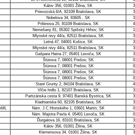
Kálov 356, 01001 Žilina, SK
3
Prievozská 6/A, 82109 Bratislava, SK
3
Nobelova 34, 83605 , SK
3
Pribinova 25, 81109 Bratislava, SK
4
Nemešany 81, 05302 Spišský Hrhov, SK
1
Mlynské nivy 44/a, 82511 Bratislava, SK
3
Letná 47, 04001 Košice, SK
3
Mlynské nivy 44/a, 82511 Bratislava, SK
3
Gašpara Haina 27, 05401 Levoča, SK
3
Štúrova 7, 08001 Prešov, SK
0
Štúrova 7, 08001 Prešov, SK
0
Štúrova 7, 08001 Prešov, SK
0
Štúrova 7, 08001 Prešov, SK
0
Staré Grunty 2, 84104 Bratislava, SK
4
Vlčie hrdlo 1, 82107 Bratislava, SK
3
Partizánska cesta 9, 97401 Banská Bystrica, SK
3
Kladnianska 60, 82105 Bratislava, SK
3
AML
Nám. J.C.Hronského 1, 03601 Martin, SK
0
Nám. Majstra Pavla 4, 05401 Levoča, SK
0
Ďurgalova 16, 83101 Bratislava, SK
3
Kálov 356, 01001 Žilina, SK
3
Klemensova 34, 01001 Žilina, SK
3