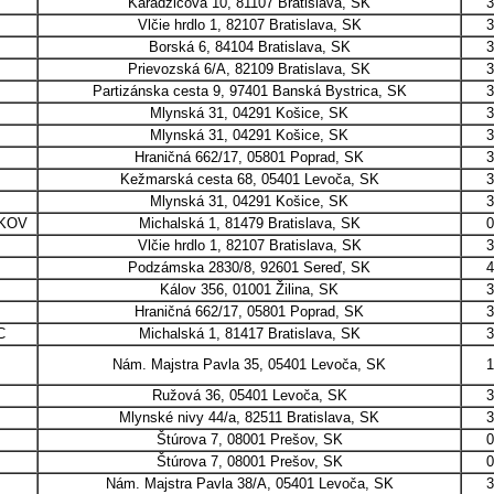
Karadžičova 10, 81107 Bratislava, SK
3
Vlčie hrdlo 1, 82107 Bratislava, SK
3
Borská 6, 84104 Bratislava, SK
3
Prievozská 6/A, 82109 Bratislava, SK
3
Partizánska cesta 9, 97401 Banská Bystrica, SK
3
Mlynská 31, 04291 Košice, SK
3
Mlynská 31, 04291 Košice, SK
3
Hraničná 662/17, 05801 Poprad, SK
3
Kežmarská cesta 68, 05401 Levoča, SK
3
Mlynská 31, 04291 Košice, SK
3
KOV
Michalská 1, 81479 Bratislava, SK
0
Vlčie hrdlo 1, 82107 Bratislava, SK
3
Podzámska 2830/8, 92601 Sereď, SK
4
Kálov 356, 01001 Žilina, SK
3
Hraničná 662/17, 05801 Poprad, SK
3
C
Michalská 1, 81417 Bratislava, SK
3
Nám. Majstra Pavla 35, 05401 Levoča, SK
1
Ružová 36, 05401 Levoča, SK
3
Mlynské nivy 44/a, 82511 Bratislava, SK
3
Štúrova 7, 08001 Prešov, SK
0
Štúrova 7, 08001 Prešov, SK
0
Nám. Majstra Pavla 38/A, 05401 Levoča, SK
3