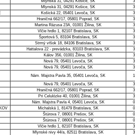
Mlynská 31, 04291 Košice, SK
3
Mlynská 31, 04291 Košice, SK
3
E
Košická 22, 05401 Levoča, SK
3
Hraničná 662/17, 05801 Poprad, SK
3
.
Martina Rázusa 23A, 01001 Žilina, SK
3
Vlčie hrdlo 1, 82107 Bratislava, SK
3
Športová 5, 83104 Bratislava, SK
3
Strmý vŕšok 18, 84106 Bratislava, SK
3
Hattalova 22 - prevádzka, 83103 Bratislava, SK
3
Kálov 356, 01001 Žilina, SK
3
Nová 79, 05401 Levoča, SK
3
Nová 79, 05401 Levoča, SK
3
Nám. Majstra Pavla 35, 05401 Levoča, SK
1
Nová 79, 05401 Levoča, SK
3
Hraničná 662/17, 05801 Poprad, SK
3
Pri Celulózke 40, 01001 Žilina, SK
3
Nám. Majstra Pavla 4, 05401 Levoča, SK
0
KOV
Michalská 1, 81479 Bratislava, SK
0
Štúrova 7, 08001 Prešov, SK
0
Štúrova 7, 08001 Prešov, SK
0
Vlčie hrdlo 1, 82107 Bratislava, SK
3
Mlynské nivy 44/a, 82511 Bratislava, SK
3