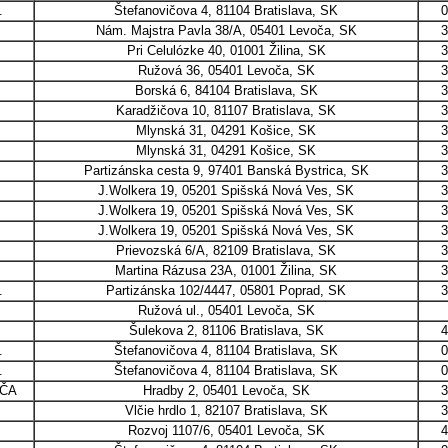
.
Štefanovičova 4, 81104 Bratislava, SK
0
Nám. Majstra Pavla 38/A, 05401 Levoča, SK
3
Pri Celulózke 40, 01001 Žilina, SK
3
Ružová 36, 05401 Levoča, SK
3
Borská 6, 84104 Bratislava, SK
3
Karadžičova 10, 81107 Bratislava, SK
3
Mlynská 31, 04291 Košice, SK
3
Mlynská 31, 04291 Košice, SK
3
Partizánska cesta 9, 97401 Banská Bystrica, SK
3
J.Wolkera 19, 05201 Spišská Nová Ves, SK
3
J.Wolkera 19, 05201 Spišská Nová Ves, SK
3
J.Wolkera 19, 05201 Spišská Nová Ves, SK
3
Prievozská 6/A, 82109 Bratislava, SK
3
.
Martina Rázusa 23A, 01001 Žilina, SK
3
.
Partizánska 102/4447, 05801 Poprad, SK
3
Ružová ul., 05401 Levoča, SK
Šulekova 2, 81106 Bratislava, SK
4
.
Štefanovičova 4, 81104 Bratislava, SK
0
.
Štefanovičova 4, 81104 Bratislava, SK
0
OČA
Hradby 2, 05401 Levoča, SK
3
Vlčie hrdlo 1, 82107 Bratislava, SK
3
Rozvoj 1107/6, 05401 Levoča, SK
4