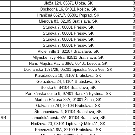
Uloža 124, 05371 Uloža, SK
3
Obchodná 16, 04011 Košice, SK
3
Hraničná 662/17, 05801 Poprad, SK
3
Mierová 83, 82105 Bratislava, SK
3
Štúrova 7, 08001 Prešov, SK
0
Štúrova 7, 08001 Prešov, SK
0
Štúrova 7, 08001 Prešov, SK
0
Štúrova 7, 08001 Prešov, SK
0
Vlčie hrdlo 1, 82107 Bratislava, SK
3
Mlynské nivy 44/a, 82511 Bratislava, SK
3
Nám. Majstra Pavla 38/A, 05401 Levoča, SK
3
Duklianska 1371/29, 05201 Spišská Nová Ves, SK
3
Karadžičova 10, 81107 Bratislava, SK
3
Gorazdova 24, 81104 Bratislava, SK
3
Borská 6, 84104 Bratislava, SK
3
Partizánska cesta 9, 97401 Banská Bystrica, SK
3
.
Martina Rázusa 23A, 01001 Žilina, SK
3
Galvaniho 7/D, 82104 Bratislava, SK
3
.
Štefanovičova 4, 81104 Bratislava, SK
0
 SR
Lamačská cesta 8/A, 81104 Bratislava, SK
0
Hodžova 20, 03101 Liptovský Mikuláš, SK
0
Prievozská 6/A, 82109 Bratislava, SK
3