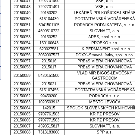
20150047
7292701490
VSE, a. s.
20150048
7292701491
VSE, a. s.
20150049
20150202
LEKÁREŇ PRI KOŠICKEJ BRÁN
20150050
515104439
PODTATRANSKÁ VODÁRENSKÁ
20150051
5041501105
PORADCA PODNIKATEĽA, s. r. o
20150052
4590510722
SLOVNAFT, a. s.
20150053
20150252
ARES, spol. s r. o.
20150054
150100643
PROEKO s.r.o.
20150055
620027581
L.K.PERMANENT spol. s r. o.
20150056
3059007527
DOXX–Stravné lístky, spol. s r.o.
20150057
2015016
PREaS VIERA CHOVANCOVÁ
20150058
2015017
PREaS VIERA CHOVANCOVÁ
VLADIMÍR BIGOŠ-LEVOČSKÝ
20150059
8420151500
GASTRODOM
20150060
2015021
PREaS VIERA CHOVANCOVÁ
20150061
515107455
PODTATRANSKÁ VODÁRENSKÁ
20150062
99459200
PORADCA s. r. o.
20150063
1020503913
MESTO LEVOČA
20150064
142015
SPOLOK SLOVENSKÝCH KNIHOVNÍ
20150065
9707761503
KR PZ PREŠOV
20150066
9707771503
KR PZ PREŠOV
20150067
4590515817
SLOVNAFT, a. s.
20150068
7313183066
SPP a.s.