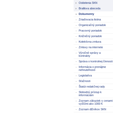
Oddelenia SKN
Braillova abeceda
Dokumenty
Zriaďovacia listina
Organizačný poriadok
Pracovný poriadok
Knižničný poriadok
Kolektívna zmluva
Zmluvy na internete
Výročné správy a
kontrakty
Správa o kontrolnej činnosti
Informácia o prenájme
nehnuteľností
Legislatíva
Sťažnosti
Štatút redakčnej rady
Slobodný prístup k
informáciám
Zoznam zákaziek s cenami
vyššími ako 1000 €
Zoznam dlžníkov SKN