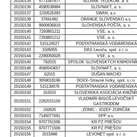
20150135
5773387677
SLOVAK TELEKOM, a. s.
20150136
4590538984
SLOVNAFT, a. s.
20150137
1150526393
SWAN, a.s.
20150138
37691482
ORANGE SLOVENSKO a.s.
20150139
9000836819
SLOVENSKÁ POŠTA, a. s.
20150140
7293801211
VSE, a. s.
20150141
7293801212
VSE, a. s.
20150142
515124527
PODTATRANSKÁ VODÁRENSKÁ
20150143
1505055
DAS Levoča, spol. s r. o.
20150144
2290050028
VSE, a. s.
20150145
792015
SPOLOK SLOVENSKÝCH KNIHOVNÍ
20150146
4590543657
SLOVNAFT, a. s.
20150147
62015
DUŠAN MACHO
20150148
3059018196
DOXX–Stravné lístky, spol. s r.o.
20150149
515130078
PODTATRANSKÁ VODÁRENSKÁ
20150150
162015
SLOVENSKÁ ASOCIÁCIA KNIŽNÍ
VLADIMÍR BIGOŠ-LEVOČSKÝ
20150151
2282015150
GASTRODOM
20150152
150025
ZONIC - JOZEF ZORIČÁK
20150153
7145077691
SPP a.s.
20150154
9707761506
KR PZ PREŠOV
20150155
9707771506
KR PZ PREŠOV
20150156
2015998
LEVONET spol. s r. o.