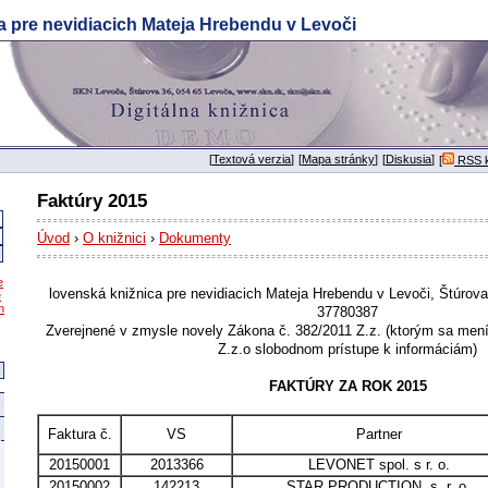
a pre nevidiacich Mateja Hrebendu v Levoči
[
Textová verzia
]
[
Mapa stránky
]
[
Diskusia
]
[
RSS k
Faktúry 2015
Úvod
›
O knižnici
›
Dokumenty
e
lovenská knižnica pre nevidiacich Mateja Hrebendu v Levoči, Štúrov
e
n
37780387
Zverejnené v zmysle novely Zákona č. 382/2011 Z.z. (ktorým sa men
Z.z.o slobodnom prístupe k informáciám)
FAKTÚRY ZA ROK 2015
Faktura č.
VS
Partner
20150001
2013366
LEVONET spol. s r. o.
20150002
142213
STAR PRODUCTION, s. r. o.