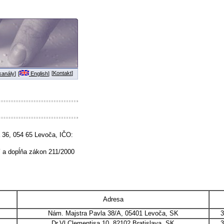
[
Kontakt
]
anály
]
[
English
]
a 36, 054 65 Levoča, IČO:
í a dopĺňa zákon 211/2000
Adresa
Nám. Majstra Pavla 38/A, 05401 Levoča, SK
3
Dr.Vl.Clementisa 10, 82102 Bratislava, SK
3