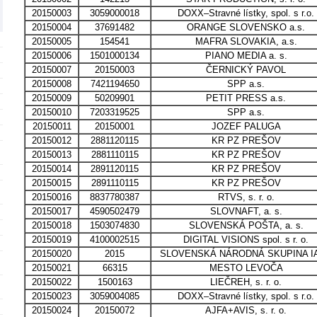
20150003
3059000018
DOXX–Stravné lístky, spol. s r.o.
20150004
37691482
ORANGE SLOVENSKO a.s.
20150005
154541
MAFRA SLOVAKIA, a.s.
20150006
1501000134
PIANO MEDIA a. s.
20150007
20150003
ČERNICKÝ PAVOL
20150008
7421194650
SPP a.s.
20150009
50209901
PETIT PRESS a.s.
20150010
7203319525
SPP a.s.
20150011
20150001
JOZEF PALUGA
20150012
2881120115
KR PZ PREŠOV
20150013
2881110115
KR PZ PREŠOV
20150014
2891120115
KR PZ PREŠOV
20150015
2891110115
KR PZ PREŠOV
20150016
8837780387
RTVS, s. r. o.
20150017
4590502479
SLOVNAFT, a. s.
20150018
1503074830
SLOVENSKÁ POŠTA, a. s.
20150019
4100002515
DIGITAL VISIONS spol. s r. o.
20150020
2015
SLOVENSKÁ NÁRODNÁ SKUPINA I
20150021
66315
MESTO LEVOČA
20150022
1500163
LIEČREH, s. r. o.
20150023
3059004085
DOXX–Stravné lístky, spol. s r.o.
20150024
20150072
AJFA+AVIS, s. r. o.