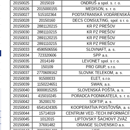
20150025
2015019
ONDRUŠ a spol. s. r. o.
20150026
2015000155
MEDISON, s. r. o.
20150027
515102364
PODTATRANSKÁ VODÁRENSKÁ
20150028
20150160
DECS CONSULTING, spol. s r. o.
20150029
2881120215
KR PZ PREŠOV
20150030
2881110215
KR PZ PREŠOV
20150031
2891120215
KR PZ PREŠOV
20150032
2891110215
KR PZ PREŠOV
20150033
4590506556
SLOVNAFT, a. s.
20150034
723320606
SPP a.s.
20150035
2014149
LEVONET spol. s r. o.
20150036
150109
PRO GRUP, s.r.o.
20150037
2770609162
SLOVAK TELEKOM, a. s.
20150038
91500033
ELET, s.r.o.
20150039
1150224651
SWAN, a.s.
20150040
9000815255
SLOVENSKÁ POŠTA, a. s.
20150041
415010245
PORADCA PODNIKATEĽA, s. r. o
20150042
35200170
SOFTIP, a. s.
20150043
6541424305
KOOPERATÍVA POISŤOVŇA, a. s
20150044
15714019
CENTRUM VED.-TECH.INFORMÁCIÍ
20150045
1012015
LIPTOVSKÝ ŠACHOVÝ ZVÄZ
20150046
37691482
ORANGE SLOVENSKO a.s.