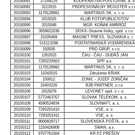
20150091
27259215
KOOPERATÍVA POISŤOVŇA, a. s
20150092
3212015
PROFESIONÁLNY REGISTER s.r.o
20150093
1179128991
MARTINUS.SK, s. r. o.
20150094
2015025
KLUB FOTOPUBLICISTOV
20150095
2015048
MGR. KOŇAK AMBRÓZ
20150096
3059011036
DOXX–Stravné lístky, spol. s r.o.
20150097
15205469
MAGNET PRESS, SLOVAKIA s. r. 
20150098
515113296
PODTATRANSKÁ VODÁRENSKÁ
20150099
150505
PRO GRUP, s.r.o.
20150100
1352015
ČAU - ČAU - DUDÁŠ JÁN
20150101
7293233563
SPP a.s.
20150102
1179128992
MARTINUS.SK, s. r. o.
20150103
11042015
Združenie KRIAK
20150104
150012
ZONIC - JOZEF ZORIČÁK
20150105
15403226
B2B PARTNER, s.r.o.
20150106
2015079
LEVONET spol. s r. o.
20150107
5772463767
SLOVAK TELEKOM, a. s.
20150108
4590524834
SLOVNAFT, a. s.
20150109
7293201410
VSE, a. s.
20150110
7293201411
VSE, a. s.
20150111
9000829717
SLOVENSKÁ POŠTA, a. s.
20150112
1150426908
SWAN, a.s.
20150113
9707761504
KR PZ PREŠOV