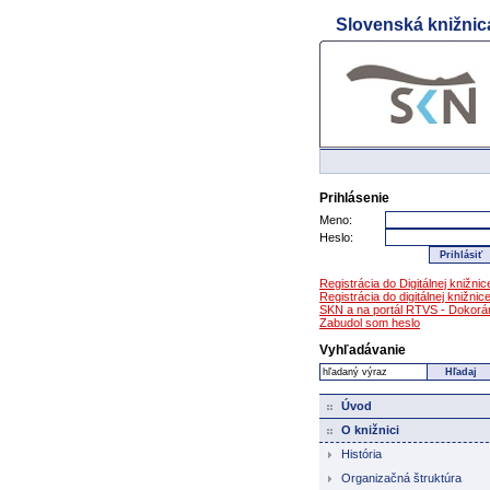
Slovenská knižnic
Prejdi na hlavný obsah
Prejdi na navigačné menu
Prihlásenie
Meno:
Heslo:
Registrácia do Digitálnej knižnic
Registrácia do digitálnej knižnic
SKN a na portál RTVS - Dokorá
Zabudol som heslo
Vyhľadávanie
Úvod
O knižnici
História
Organizačná štruktúra