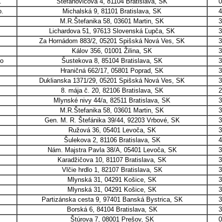
.
Štefanovičova 4, 81104 Bratislava, SK
0
.
Michalská 9, 81101 Bratislava, SK
4
M.R.Štefanika 58, 03601 Martin, SK
3
Lichardova 51, 97613 Slovenská Ľupča, SK
3
Za Hornádom 883/2, 05201 Spišská Nová Ves, SK
3
Kálov 356, 01001 Žilina, SK
3
o
Šustekova 8, 85104 Bratislava, SK
3
Hraničná 662/17, 05801 Poprad, SK
3
Duklianska 1371/29, 05201 Spišská Nová Ves, SK
3
8. mája č. 20, 82106 Bratislava, SK
2
Mlynské nivy 44/a, 82511 Bratislava, SK
3
M.R.Štefanika 58, 03601 Martin, SK
3
Gen. M. R. Štefánika 39/44, 92203 Vrbové, SK
3
Ružová 36, 05401 Levoča, SK
3
Šulekova 2, 81106 Bratislava, SK
4
Nám. Majstra Pavla 38/A, 05401 Levoča, SK
3
Karadžičova 10, 81107 Bratislava, SK
3
Vlčie hrdlo 1, 82107 Bratislava, SK
3
Mlynská 31, 04291 Košice, SK
3
Mlynská 31, 04291 Košice, SK
3
Partizánska cesta 9, 97401 Banská Bystrica, SK
3
Borská 6, 84104 Bratislava, SK
3
Štúrova 7, 08001 Prešov, SK
0