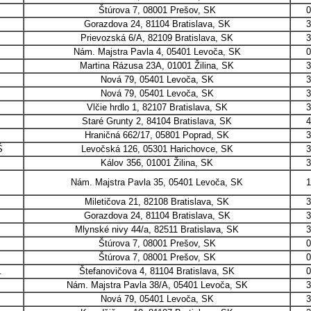
Štúrova 7, 08001 Prešov, SK
0
Gorazdova 24, 81104 Bratislava, SK
3
Prievozská 6/A, 82109 Bratislava, SK
3
Nám. Majstra Pavla 4, 05401 Levoča, SK
0
.
Martina Rázusa 23A, 01001 Žilina, SK
3
Nová 79, 05401 Levoča, SK
3
Nová 79, 05401 Levoča, SK
3
Vlčie hrdlo 1, 82107 Bratislava, SK
3
Staré Grunty 2, 84104 Bratislava, SK
4
Hraničná 662/17, 05801 Poprad, SK
3
Š
Levočská 126, 05301 Harichovce, SK
3
Kálov 356, 01001 Žilina, SK
3
Nám. Majstra Pavla 35, 05401 Levoča, SK
1
Miletičova 21, 82108 Bratislava, SK
3
Gorazdova 24, 81104 Bratislava, SK
3
Mlynské nivy 44/a, 82511 Bratislava, SK
3
Štúrova 7, 08001 Prešov, SK
0
Štúrova 7, 08001 Prešov, SK
0
.
Štefanovičova 4, 81104 Bratislava, SK
0
Nám. Majstra Pavla 38/A, 05401 Levoča, SK
3
Nová 79, 05401 Levoča, SK
3