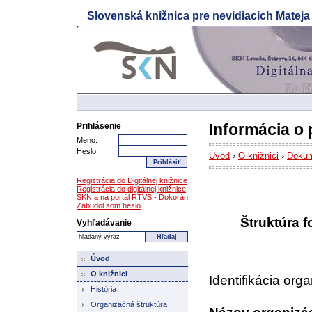
Slovenská knižnica pre nevidiacich Matej
Prejdi na hlavný obsah
Prejdi na navigačné menu
Informácia o
Prihlásenie
Meno:
Heslo:
Úvod
›
O knižnici
›
Doku
Registrácia do Digitálnej knižnice
Registrácia do digitálnej knižnice
SKN a na portál RTVS - Dokorán
Zabudol som heslo
Štruktúra 
Vyhľadávanie
Úvod
O knižnici
Identifikácia orga
História
Organizačná štruktúra