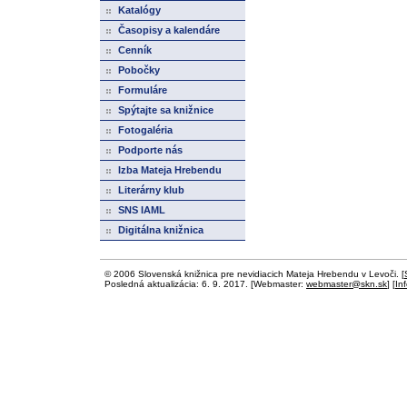
Katalógy
Časopisy a kalendáre
Cenník
Pobočky
Formuláre
Spýtajte sa knižnice
Fotogaléria
Podporte nás
Izba Mateja Hrebendu
Literárny klub
SNS IAML
Digitálna knižnica
© 2006 Slovenská knižnica pre nevidiacich Mateja Hrebendu v Levoči. [
Posledná aktualizácia: 6. 9. 2017. [Webmaster:
webmaster@skn.sk
] [
In