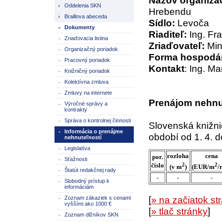
Názov organizác
Oddelenia SKN
Hrebendu
Braillova abeceda
Sídlo:
Levoča
Dokumenty
Riaditeľ:
Ing. Fra
Zriaďovacia listina
Zriaďovateľ:
Min
Organizačný poriadok
Forma hospodár
Pracovný poriadok
Kontakt
: Ing. M
Knižničný poriadok
Kolektívna zmluva
Zmluvy na internete
Prenájom nehnu
Výročné správy a
kontrakty
Správa o kontrolnej činnosti
Slovenská knižni
Informácia o prenájme
období od 1. 4. d
nehnuteľností
Legislatíva
rozloha
cena
por.
Sťažnosti
2
2
číslo
(v m
)
(EUR/m
/
Štatút redakčnej rady
-
-
-
Slobodný prístup k
informáciám
Zoznam zákaziek s cenami
[
» na začiatok st
vyššími ako 1000 €
[
» tlač stránky
]
Zoznam dlžníkov SKN