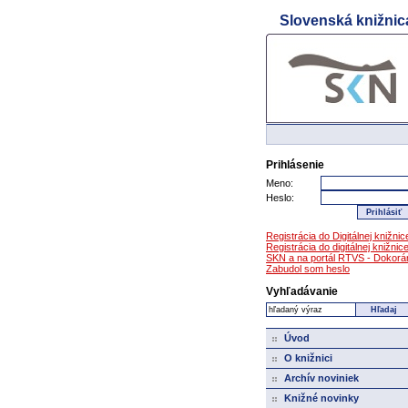
Slovenská knižnic
Prejdi na hlavný obsah
Prejdi na navigačné menu
Prihlásenie
Meno:
Heslo:
Registrácia do Digitálnej knižnic
Registrácia do digitálnej knižnic
SKN a na portál RTVS - Dokorá
Zabudol som heslo
Vyhľadávanie
Úvod
O knižnici
Archív noviniek
Knižné novinky