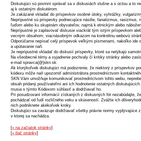
Diskutujúci sú povinní správať sa v diskusiách slušne a s úctou a to ni
aj k ostatným diskutérom.
Je zakázané vkladať do príspevkov osobné útoky, vyhrážky, vulgarizm
Neprípustné sú príspevky podnecujúce násilie, fanatizmus, rasizmus,
ľuďom alebo ku skupinám obyvateľov, najmä k etnickým alebo nábož
Neprípustné je zaplavovať diskusie viackrát tým istým príspevkom al
vecným obsahom, viacnásobným odkazom na konkrétnu webovú strán
Odporúčame nepísať celý príspevok veľkými písmenami, nakoľko ide 
a upútavanie naň.
Je neprípustné vkladať do diskusií príspevky, ktoré sa netýkajú samotn
Na všeobecné témy a vyjadrenie pochvaly či kritiky stránky alebo zasla
e-mail spravca(@)skn.sk.
Ak ktorýkoľvek diskutujúci má podozrenie, že niektorý z príspevkov po
kódexu môže naň upozorniť administrátora prostredníctvom kontaktnéh
SKN Vám umožňuje komunikovať prostredníctvom tohto webu, nepreb
obsah pridaný používateľmi ani ich hodnotenie ostatných diskutujúcich
musia s týmto Kódexom súhlasiť a dodržiavať ho.
Pri posudzovaní informácií získaných z diskusných fór nezabúdajte, ž
pochádzať od ľudí rozličného veku a skúseností. Zvážte ich dôveryhod
nich podniknete akékoľvek kroky.
Diskutujúci sa zaväzuje dodržiavať všetky právne normy vyplývajúce z
v ktorej sa nachádza.
[
» na začiatok stránky
]
[
» tlač stránky
]