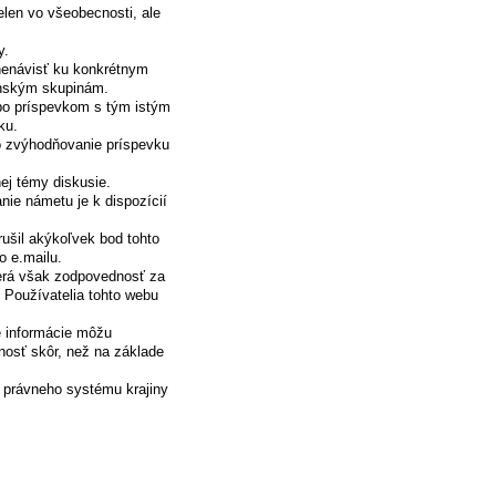
elen vo všeobecnosti, ale
y.
 nenávisť ku konkrétnym
enským skupinám.
ebo príspevkom s tým istým
ku.
o zvýhodňovanie príspevku
ej témy diskusie.
nie námetu je k dispozícií
rušil akýkoľvek bod tohto
o e.mailu.
erá však zodpovednosť za
. Používatelia tohto webu
e informácie môžu
nosť skôr, než na základe
 právneho systému krajiny