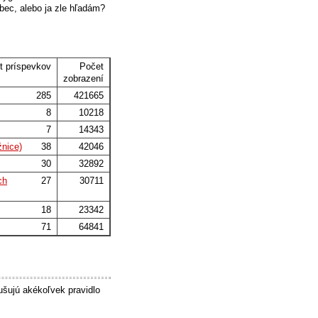
ec, alebo ja zle hľadám?
t príspevkov
Počet
zobrazení
285
421665
8
10218
7
14343
žnice)
38
42046
30
32892
ch
27
30711
18
23342
71
64841
ušujú akékoľvek pravidlo