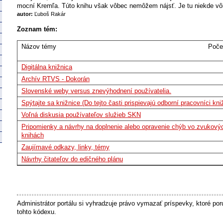
mocní Kremľa. Túto knihu však vôbec nemôžem nájsť. Je tu niekde vôb
autor:
Ľuboš Rakár
Zoznam tém:
Názov témy
Poče
Digitálna knižnica
Archív RTVS - Dokorán
Slovenské weby versus znevýhodnení používatelia.
Spýtajte sa knižnice (Do tejto časti prispievajú odborní pracovníci kni
Voľná diskusia používateľov služieb SKN
Pripomienky a návrhy na doplnenie alebo opravenie chýb vo zvukový
knihách
Zaujímavé odkazy, linky, témy
Návrhy čitateľov do edičného plánu
Administrátor portálu si vyhradzuje právo vymazať príspevky, ktoré por
tohto kódexu.