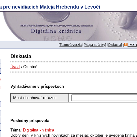
a pre nevidiacich Mateja Hrebendu v Levoči
[
Textová verzia
]
[
Mapa stránky
]
[
Diskusia
]
[
RSS k
Diskusia
Úvod
› Ostatné
e
e
Vyhľadávanie v príspevkoch
n
Musí obsahovať reťazec:
Posledný príspevok:
Téma:
Digitálna knižnica
Dobrý deň, v knižných novinkách za mesiac október je uvedená kniha Z