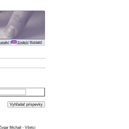
[
Kontakt
]
anály
]
[
English
]
ygar Michail - Všetci